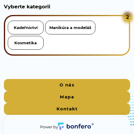
Vyberte kategorii
2
Kadeřnictví
Manikúra a modeláž
Kosmetika
O nás
Mapa
Kontakt
Power by