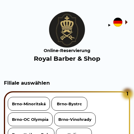
Online-Reservierung
Royal Barber & Shop
Filiale auswählen
1
Brno-Minoritská
Brno-Bystrc
Brno-OC Olympia
Brno-Vinohrady