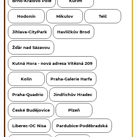
Brno-Královo Pole
Kuřim
Hodonín
Mikulov
Telč
Jihlava-CityPark
Havlíčkův Brod
Žďár nad Sázavou
Kutná Hora - nová adresa Vítězná 209
Kolín
Praha-Galerie Harfa
Praha-Quadrio
Jindřichův Hradec
České Budějovice
Plzeň
Liberec-OC Nisa
Pardubice-Poděbradská