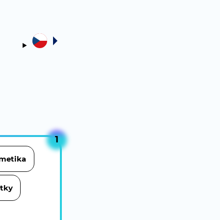
1
metika
stky