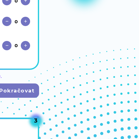
.
Pokračovat
3