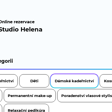
Online rezervace
Studio Helena
gorii
řnictví
Děti
Dámské kadeřnictví
Kos
Permanentní make-up
Poradenství vlasové styli
Relaxační pedikúra