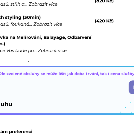
(820 Kč)
lasů, střih a…
Zobrazit více
sh styling (30min)
(420 Kč)
vlasů, foukaná…
Zobrazit více
vka na Melírování, Balayage, Odbarvení
in.)
ce Vás bude po…
Zobrazit více
užování vlasů (konzultace) (15 min.)
y Keratin…
Zobrazit více
Dle zvolené obsluhy se může lišit jak doba trvání, tak i cena služby
in Plus Vyhlazující systém (konzultace)
ující a…
Zobrazit více
luhu
race vlasů/Trvalá (konzultace)
díme šetrný…
Zobrazit více
šetření kudrnatých vlasů
(1 500 Kč)
ková kúra pro…
Zobrazit více
ám preferenci