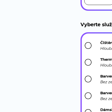
Vyberte slu
Čiště
Hlou
Therm
Hloub
Barve
Bez z
Barve
Bez z
Dámsk