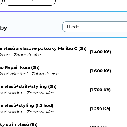
žby
ní vlasů a vlasové pokožky Malibu C (2h)
(1 400 Kč)
bková…
Zobrazit více
o Repair kúra (2h)
(1 600 Kč)
kové ošetření…
Zobrazit více
ní vlasů+střih+styling (2h)
(1 700 Kč)
esvětlování …
Zobrazit více
ní vlasů+styling (1,5 hod)
(1 250 Kč)
esvětlování …
Zobrazit více
ý střih vlasů (1h)