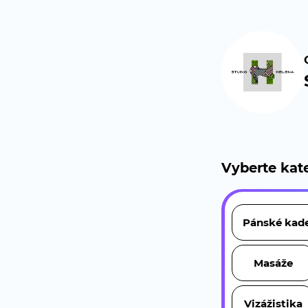
Vyberte kate
Pánské kade
Masáže
Vizážistika