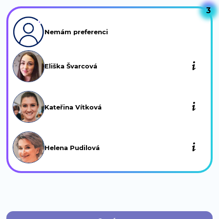
3
Keratin Plus Vyhlazující systém
(konzultace)
Nemám preferenci
Vyhlazující a…
Zobrazit více
Preparace vlasů/Trvalá (konzultace)
Eliška Švarcová
Provádíme šetrný…
Zobrazit více
CGM ošetření kudrnatých vlasů
(1 500 Kč)
Kateřina Vítková
Hloubková kúra pro…
Zobrazit více
Helena Pudilová