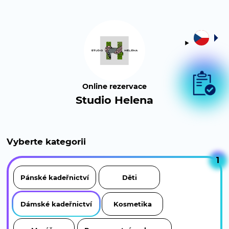
Online rezervace
Studio Helena
Vyberte kategorii
1
Pánské kadeřnictví
Děti
Dámské kadeřnictví
Kosmetika