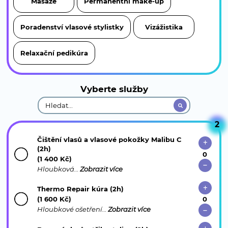
Masáže
Permanentní make-up
Poradenství vlasové stylistky
Vizážistika
Relaxační pedikúra
Vyberte služby
2
Čištění vlasů a vlasové pokožky Malibu C
(2h)
(1 400 Kč)
Hloubková…
Zobrazit více
Thermo Repair kúra (2h)
(1 600 Kč)
Hloubkové ošetření…
Zobrazit více