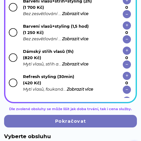
Barvení vlasů+střih+styling (2h)
(1 700 Kč)
Bez zesvětlování …
Zobrazit více
Barvení vlasů+styling (1,5 hod)
(1 250 Kč)
Bez zesvětlování …
Zobrazit více
Dámský střih vlasů (1h)
(820 Kč)
Mytí vlasů, střih a…
Zobrazit více
Refresh styling (30min)
(420 Kč)
Mytí vlasů, foukaná…
Zobrazit více
Poptávka na Melírování, Balayage,
Odbarvení (15 min.)
Dle zvolené obsluhy se může lišit jak doba trvání, tak i cena služby.
Recepce Vás bude po…
Zobrazit více
Pokračovat
Prodlužování vlasů (konzultace) (15 min.)
Metody Keratin…
Zobrazit více
Vyberte obsluhu