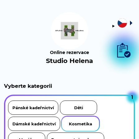
Online rezervace
Studio Helena
Vyberte kategorii
1
Pánské kadeřnictví
Děti
Dámské kadeřnictví
Kosmetika