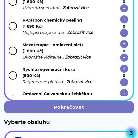
(1 800 Kč)
Vybraná speciální…
Zobrazit více
V-Carbon chemický peeling
(1 690 Kč)
Nejlepší bezpečná a…
Zobrazit více
Mezoterapie - omlazení pleti
(1 800 Kč)
Okamžité viditelné…
Zobrazit více
Rychlá regenerační kúra
(500 Kč)
Regenerace pleti za…
Zobrazit více
Omlazení Galvanickou žehličkou
(1 400 Kč)
Ošetření…
Zobrazit více
Pokračovat
Pánské Cleansing ošetření pleti
Vyberte obsluhu
(1 200 Kč)
Čištění pleti…
Zobrazit více
3