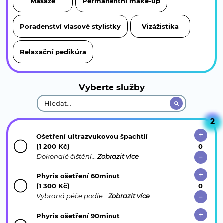
Masáže
Permanentní make-up
Poradenství vlasové stylistky
Vizážistika
Relaxační pedikúra
Vyberte služby
2
Ošetření ultrazvukovou špachtlí
(1 200 Kč)
Dokonalé čištění…
Zobrazit více
Phyris ošetření 60minut
(1 300 Kč)
Vybraná péče podle…
Zobrazit více
Phyris ošetření 90minut