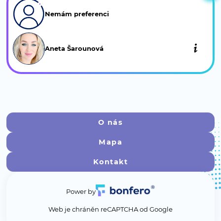
Pánské relaxační ošetření pleti
Nemám preferenci
(800 Kč)
Čištění a…
Zobrazit více
Aneta Šarounová
Barvení řas
(250 Kč)
Tvarování obočí
(100 Kč)
O nás
Tvarování a barvení obočí
(250 Kč)
Mapa
Barvení řas a obočí, úprava obočí
Kontakt
(400 Kč)
Power by
Architektura obočí s barvením
(500 Kč)
Web je chráněn reCAPTCHA od Google
Dokonalé…
Zobrazit více