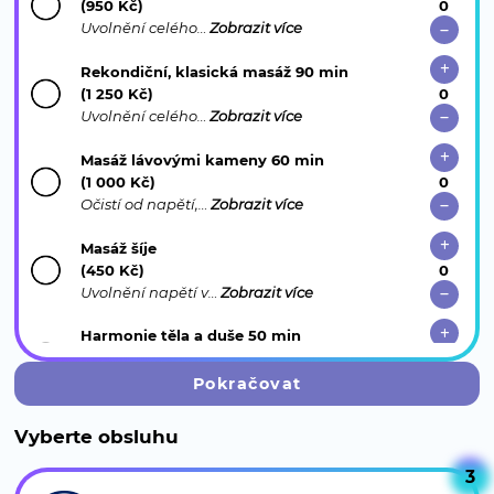
(950 Kč)
Uvolnění celého…
Zobrazit více
Rekondiční, klasická masáž 90 min
(1 250 Kč)
Uvolnění celého…
Zobrazit více
Masáž lávovými kameny 60 min
(1 000 Kč)
Očistí od napětí,…
Zobrazit více
Masáž šíje
(450 Kč)
Uvolnění napětí v…
Zobrazit více
Harmonie těla a duše 50 min
(1 700 Kč)
Unikátní spojení…
Zobrazit více
Pokračovat
Relaxační thajská masáž plosek a nohou
Vyberte obsluhu
(750 Kč)
Exotická péče o…
Zobrazit více
3