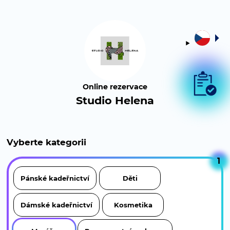
Online rezervace
Studio Helena
Vyberte kategorii
1
Pánské kadeřnictví
Děti
Dámské kadeřnictví
Kosmetika