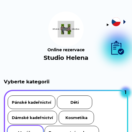
Online rezervace
Studio Helena
Vyberte kategorii
1
Pánské kadeřnictví
Děti
Dámské kadeřnictví
Kosmetika