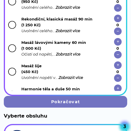
(950 Kč)
Uvolnění celého…
Zobrazit více
Rekondiční, klasická masáž 90 min
(1 250 Kč)
Uvolnění celého…
Zobrazit více
Masáž lávovými kameny 60 min
(1 000 Kč)
Očistí od napětí,…
Zobrazit více
Masáž šíje
(450 Kč)
Uvolnění napětí v…
Zobrazit více
Harmonie těla a duše 50 min
(1 700 Kč)
Unikátní spojení…
Zobrazit více
Pokračovat
Relaxační thajská masáž plosek a nohou
Vyberte obsluhu
(750 Kč)
Exotická péče o…
Zobrazit více
3