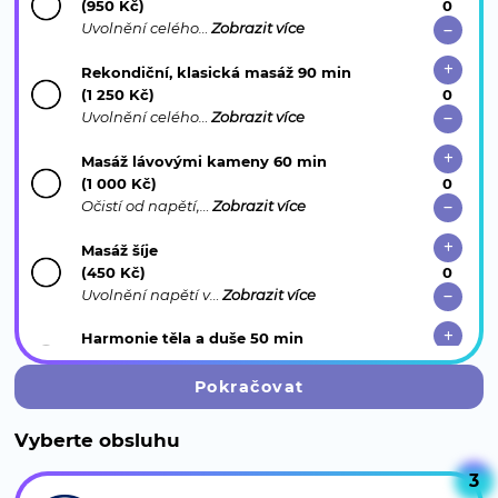
(950 Kč)
Uvolnění celého…
Zobrazit více
Rekondiční, klasická masáž 90 min
(1 250 Kč)
Uvolnění celého…
Zobrazit více
Masáž lávovými kameny 60 min
(1 000 Kč)
Očistí od napětí,…
Zobrazit více
Masáž šíje
(450 Kč)
Uvolnění napětí v…
Zobrazit více
Harmonie těla a duše 50 min
(1 700 Kč)
Unikátní spojení…
Zobrazit více
Pokračovat
Relaxační thajská masáž plosek a nohou
Vyberte obsluhu
(750 Kč)
Exotická péče o…
Zobrazit více
3