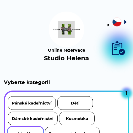
Online rezervace
Studio Helena
Vyberte kategorii
1
Pánské kadeřnictví
Děti
Dámské kadeřnictví
Kosmetika