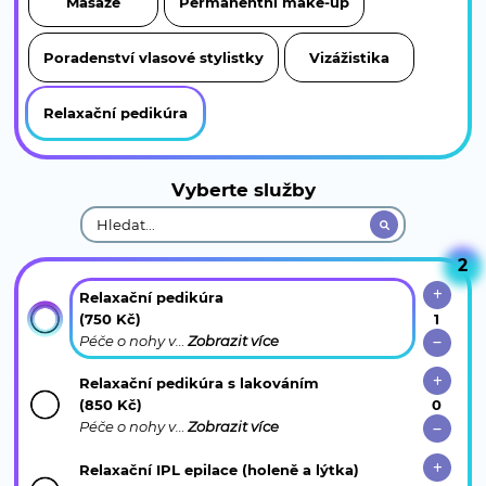
Masáže
Permanentní make-up
Poradenství vlasové stylistky
Vizážistika
Relaxační pedikúra
Vyberte služby
2
Relaxační pedikúra
(750 Kč)
Péče o nohy v…
Zobrazit více
Relaxační pedikúra s lakováním
(850 Kč)
Péče o nohy v…
Zobrazit více
Relaxační IPL epilace (holeně a lýtka)