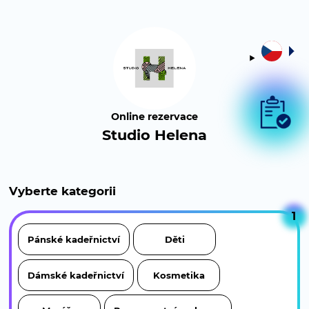
Online rezervace
Studio Helena
Vyberte kategorii
1
Pánské kadeřnictví
Děti
Dámské kadeřnictví
Kosmetika