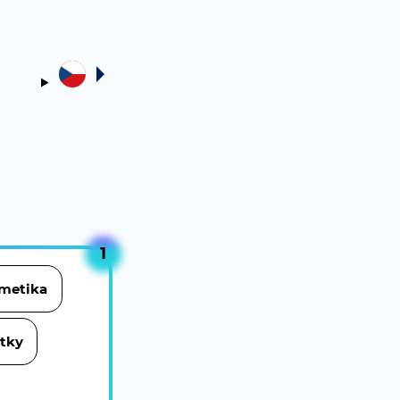
1
metika
stky