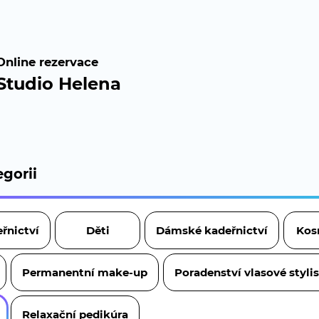
Online rezervace
Studio Helena
gorii
řnictví
Děti
Dámské kadeřnictví
Kos
Permanentní make-up
Poradenství vlasové styli
Relaxační pedikúra