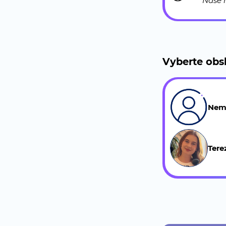
Naše
Vyberte obs
Nem
Tere