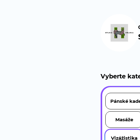
Vyberte kate
Pánské kade
Masáže
Vizážistika