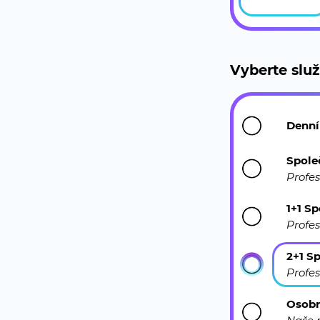
Vyberte slu
Denní
Spole
Profe
1+1 S
Profe
2+1 S
Profe
Osobn