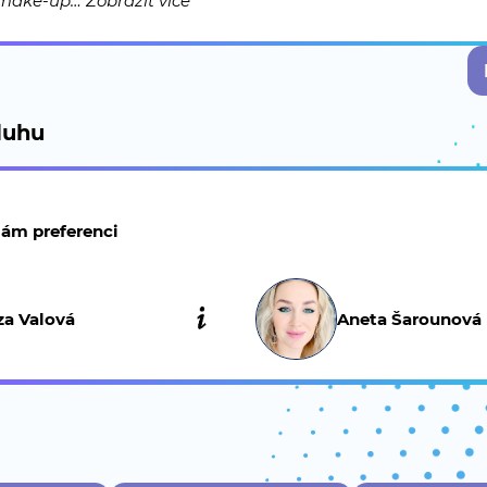
 make-up…
Zobrazit více
luhu
ám preferenci
za Valová
Aneta Šarounová