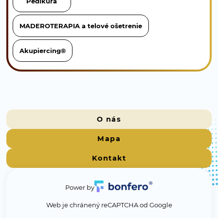
Pedikúra
MADEROTERAPIA a telové ošetrenie
Akupiercing®
O nás
Mapa
Kontakt
Power by
Web je chránený reCAPTCHA od Google