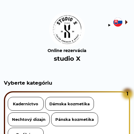
Online rezervácia
studio X
Vyberte kategóriu
1
Kaderníctvo
Dámska kozmetika
Nechtový dizajn
Pánska kozmetika