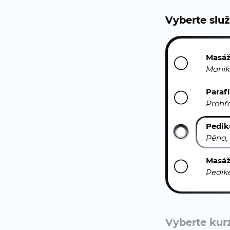
Vyberte slu
Masáž
Manik
Paraf
Prohř
Pedik
Pěna,
Masáž
Pedik
Vyberte kurz