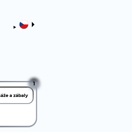
1
áže a zábaly