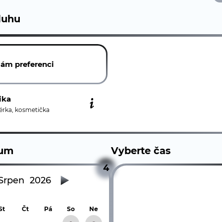
luhu
ám preferenci
ika
érka, kosmetička
tum
Vyberte čas
4
Srpen
2026
St
Čt
Pá
So
Ne