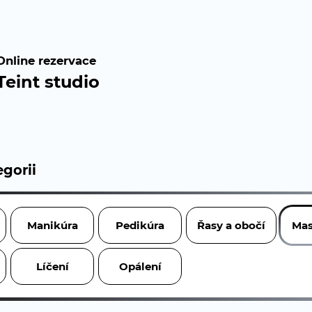
Online rezervace
Teint studio
gorii
Manikúra
Pedikúra
Řasy a obočí
Mas
Líčení
Opálení