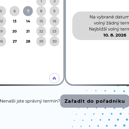
29
30
31
1
2
5
6
7
8
9
Na vybrané datum
12
13
14
15
16
volný žádný ter
Nejbližší volný term
19
20
21
22
23
10. 8. 2026
26
27
28
29
30
2
3
4
5
6
Zařadit do pořadníku
Nenašli jste správný termín?