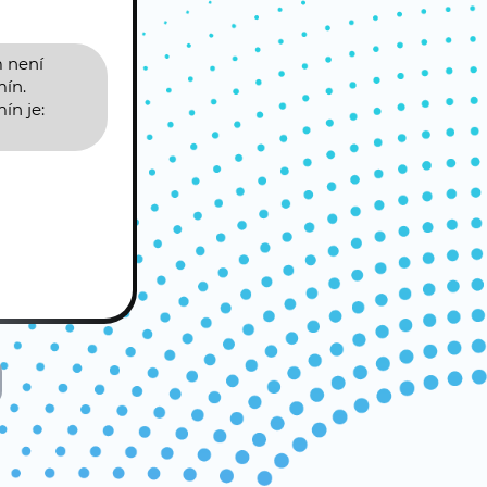
 není
mín.
ín je: