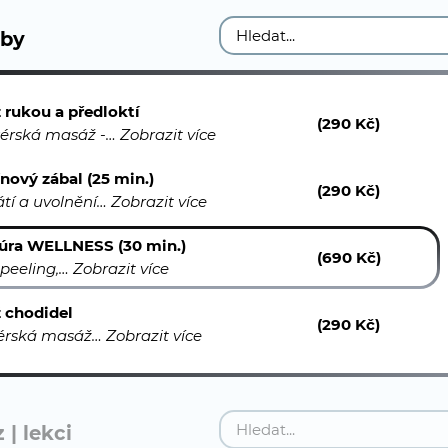
žby
 rukou a předloktí
(290 Kč)
érská masáž -…
Zobrazit více
ínový zábal (25 min.)
(290 Kč)
átí a uvolnění…
Zobrazit více
úra WELLNESS (30 min.)
(690 Kč)
 peeling,…
Zobrazit více
 chodidel
(290 Kč)
érská masáž…
Zobrazit více
 | lekci