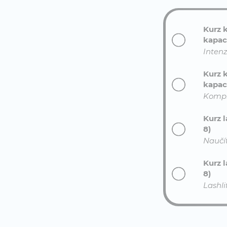
Kurz 
kapaci
Intenz
Kurz 
kapaci
Kompl
Kurz 
8)
Naučí
Kurz l
8)
Lashli