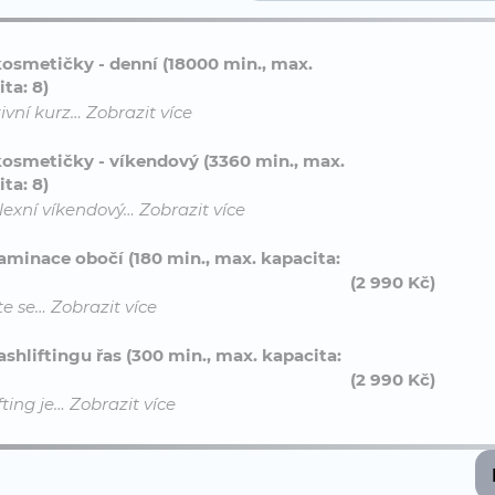
kosmetičky - denní (18000 min., max.
ta: 8)
ivní kurz…
Zobrazit více
kosmetičky - víkendový (3360 min., max.
ta: 8)
exní víkendový…
Zobrazit více
laminace obočí (180 min., max. kapacita:
(2 990 Kč)
te se…
Zobrazit více
ashliftingu řas (300 min., max. kapacita:
(2 990 Kč)
fting je…
Zobrazit více