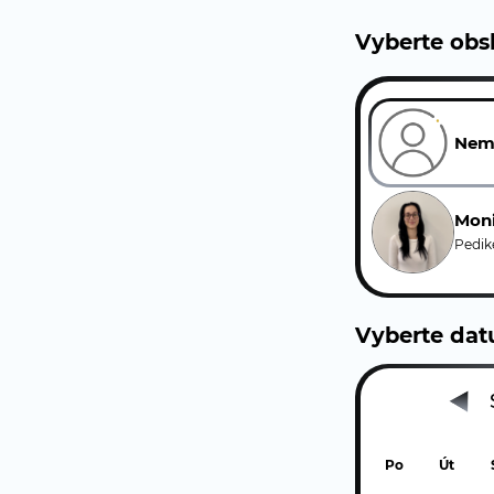
Vyberte obs
Nem
Mon
Pedik
Vyberte da
Po
Út