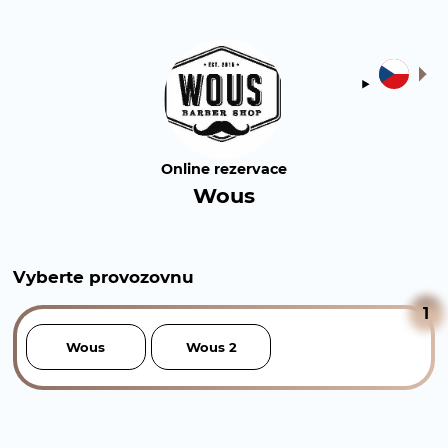
Online rezervace
Wous
Vyberte provozovnu
1
Wous
Wous 2